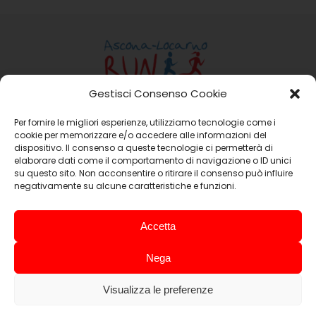
Gestisci Consenso Cookie
Per fornire le migliori esperienze, utilizziamo tecnologie come i
Ass. Ascona-Locarno Run
cookie per memorizzare e/o accedere alle informazioni del
Casella Postale 15 6648 Minusio
dispositivo. Il consenso a queste tecnologie ci permetterà di
Email:
info@ascona-locarno-run.ch
elaborare dati come il comportamento di navigazione o ID unici
su questo sito. Non acconsentire o ritirare il consenso può influire
negativamente su alcune caratteristiche e funzioni.
Sociétés Promotrices
Accetta
Nega
Visualizza le preferenze
Copyright 2021 - 2021 Ascona-Locarno Run | All Rights Reserved