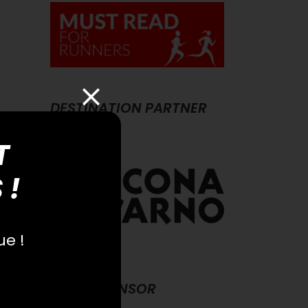
DESTINATION PARTNER
T
 !
ue !
MAIN SPONSOR