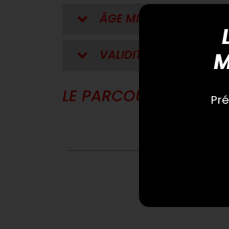
ÂGE MINIMUM
VALIDITÉ
M
LE PARCOURS – 3 TOU
Pré