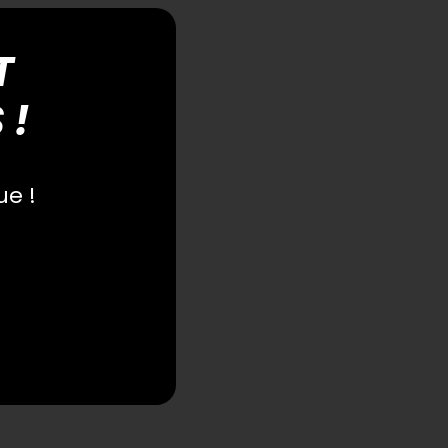
T
 !
ue !