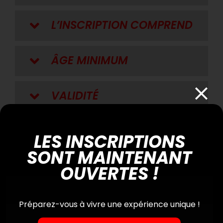
L’INSCRIPTION COMPREND
ÂGE MINIMUM
VALIDITÉ
Le parcours
LES INSCRIPTIONS
SONT MAINTENANT
OUVERTES !
Préparez-vous à vivre une expérience unique !