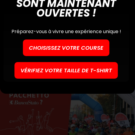
SONT MAINTENANT
Communiqué officiel – Ascona-
OUVERTES !
Locarno Run
Préparez-vous à vivre une expérience unique !
CHOISISSEZ VOTRE COURSE
VÉRIFIEZ VOTRE TAILLE DE T-SHIRT
Avez-vous un Pacchetto
BancaStato?