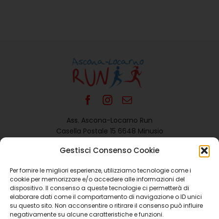
Ass. Ascona-Locarno Run
Casella Postale 15 6648 Minusio
Email:
info@ascona-locarno-run.ch
Gestisci Consenso Cookie
Sociétés Promotrices
Per fornire le migliori esperienze, utilizziamo tecnologie come i
cookie per memorizzare e/o accedere alle informazioni del
dispositivo. Il consenso a queste tecnologie ci permetterà di
elaborare dati come il comportamento di navigazione o ID unici
su questo sito. Non acconsentire o ritirare il consenso può influire
negativamente su alcune caratteristiche e funzioni.