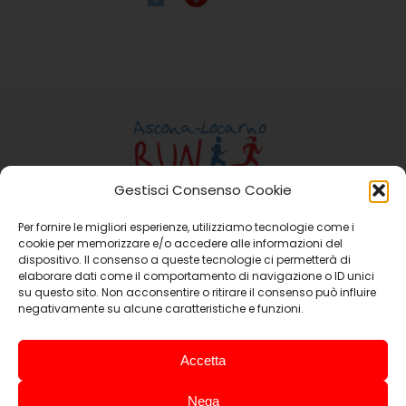
Gestisci Consenso Cookie
Per fornire le migliori esperienze, utilizziamo tecnologie come i
Ass. Ascona-Locarno Run
cookie per memorizzare e/o accedere alle informazioni del
Casella Postale 15 6648 Minusio
dispositivo. Il consenso a queste tecnologie ci permetterà di
Email:
info@ascona-locarno-run.ch
elaborare dati come il comportamento di navigazione o ID unici
su questo sito. Non acconsentire o ritirare il consenso può influire
negativamente su alcune caratteristiche e funzioni.
Sociétés Promotrices
Accetta
Nega