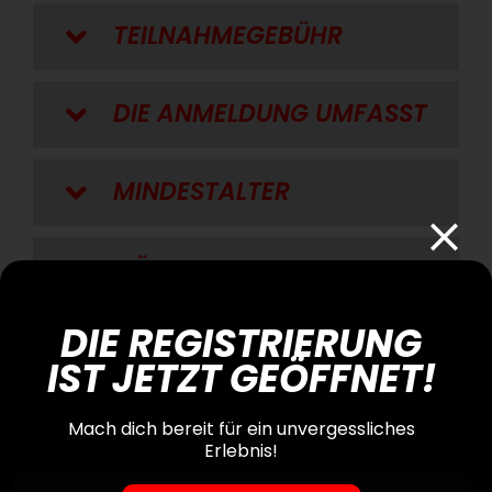
TEILNAHMEGEBÜHR
DIE ANMELDUNG UMFASST
MINDESTALTER
GÜLTIGKEIT
DIE REGISTRIERUNG
Die Route
IST JETZT GEÖFFNET!
Mach dich bereit für ein unvergessliches
Erlebnis!