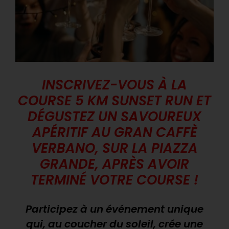
INSCRIVEZ-VOUS À LA
COURSE 5 KM SUNSET RUN ET
DÉGUSTEZ UN SAVOUREUX
APÉRITIF AU GRAN CAFFÈ
VERBANO, SUR LA PIAZZA
GRANDE, APRÈS AVOIR
TERMINÉ VOTRE COURSE !
Participez à un événement unique
qui, au coucher du soleil, crée une