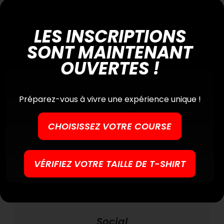
LES INSCRIPTIONS
SONT MAINTENANT
OUVERTES !
Préparez-vous à vivre une expérience unique !
CHOISISSEZ VOTRE COURSE
VÉRIFIEZ VOTRE TAILLE DE T-SHIRT
mercredi, 24 septembre 2025
Social