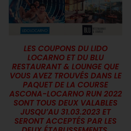
LES COUPONS DU LIDO
LOCARNO ET DU BLU
RESTAURANT & LOUNGE QUE
VOUS AVEZ TROUVÉS DANS LE
PAQUET DE LA COURSE
ASCONA-LOCARNO RUN 2022
SONT TOUS DEUX VALABLES
JUSQU’AU 31.03.2023 ET
SERONT ACCEPTÉS PAR LES
DEUX ÉTABLISSEMENTS.