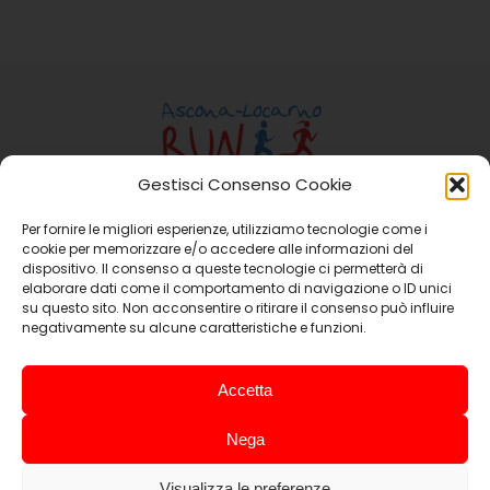
Gestisci Consenso Cookie
Per fornire le migliori esperienze, utilizziamo tecnologie come i
Ass. Ascona-Locarno Run
cookie per memorizzare e/o accedere alle informazioni del
Casella Postale 15 6648 Minusio
dispositivo. Il consenso a queste tecnologie ci permetterà di
elaborare dati come il comportamento di navigazione o ID unici
Email:
info@ascona-locarno-run.ch
su questo sito. Non acconsentire o ritirare il consenso può influire
negativamente su alcune caratteristiche e funzioni.
Promoting Companies
Accetta
Nega
Visualizza le preferenze