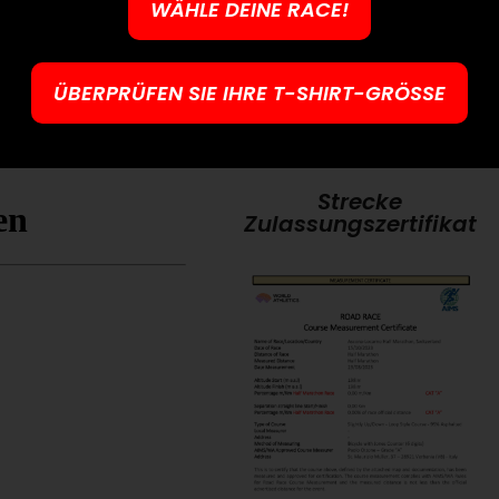
WÄHLE DEINE RACE!
ÜBERPRÜFEN SIE IHRE T-SHIRT-GRÖSSE
Strecke
Zulassungszertifikat