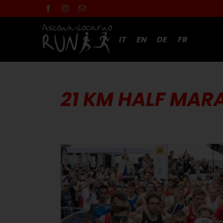
Skip
to
content
IT
EN
DE
FR
21 KM HALF MA