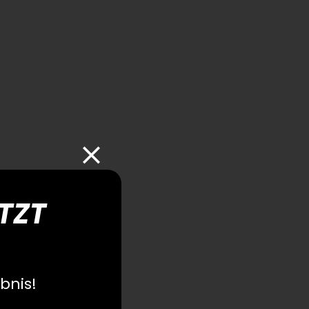
ETZT
bnis!