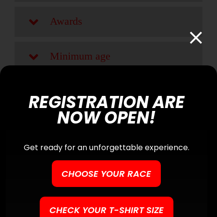
Awards
Minimum age
Status
REGISTRATION ARE
NOW OPEN!
Friday, 17 February 2023
Get ready for an unforgettable experience.
CHOOSE YOUR RACE
Social
CHECK YOUR T-SHIRT SIZE
Facebook
WhatsApp
Email