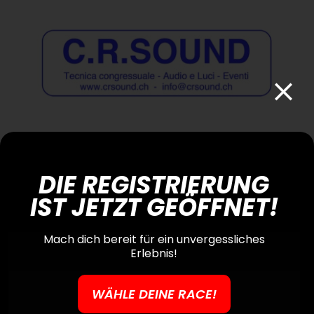
C.R.Sound
DIE REGISTRIERUNG
IST JETZT GEÖFFNET!
Mach dich bereit für ein unvergessliches
Foto Garbani
Erlebnis!
WÄHLE DEINE RACE!