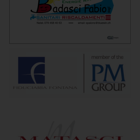
Badasci Fabio SAGL
Fiduciaria Fontana