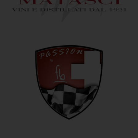
Matasci Vini
Passion by fb