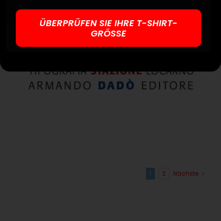
ÜBERPRÜFEN SIE IHRE T-SHIRT-
GRÖSSE
Tipografia Stazione Locarno
1
2
Nächste