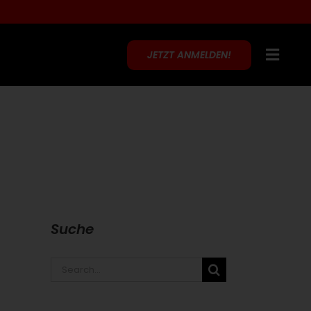
JETZT ANMELDEN!
Suche
Search
for: