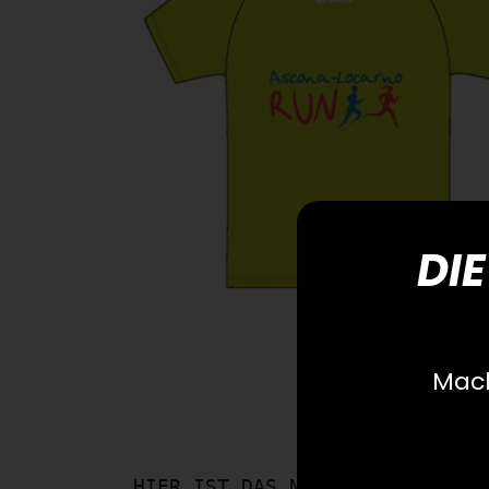
DIE
Mach
HIER IST DAS NEUE JERSEY