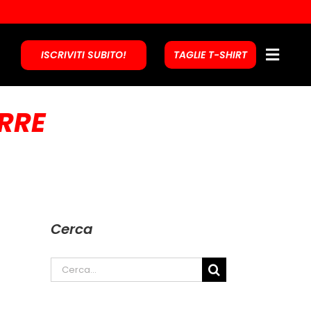
ISCRIVITI SUBITO!
TAGLIE T-SHIRT
RRE
Cerca
Cerca
per: