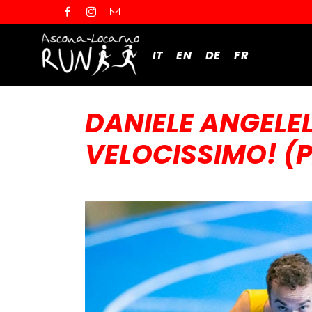
Salta
al
contenuto
IT
EN
DE
FR
DANIELE ANGELE
VELOCISSIMO! (P
Ingrandisci
immagine